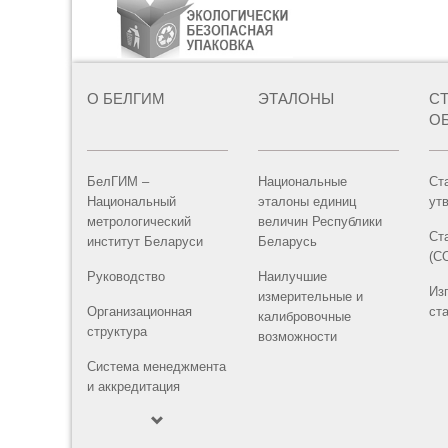
О БЕЛГИМ
ЭТАЛОНЫ
С
О
БелГИМ –
Национальные
Ст
Национальный
эталоны единиц
ут
метрологический
величин Республики
Ст
институт Беларуси
Беларусь
(С
Руководство
Наилучшие
Из
измерительные и
Организационная
ст
калибровочные
структура
возможности
Система менеджмента
и аккредитация