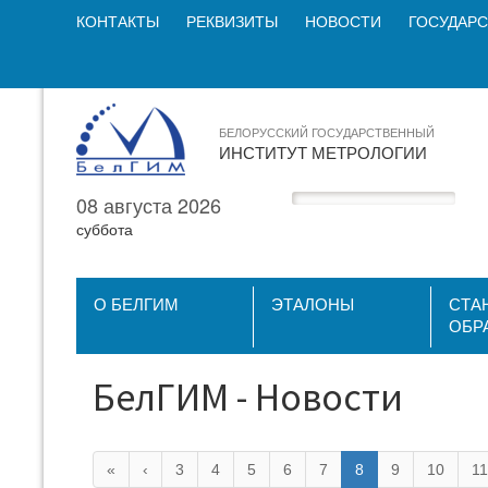
КОНТАКТЫ
РЕКВИЗИТЫ
НОВОСТИ
ГОСУДАРС
БЕЛОРУССКИЙ ГОСУДАРСТВЕННЫЙ
ИНСТИТУТ МЕТРОЛОГИИ
08 августа 2026
суббота
О БЕЛГИМ
ЭТАЛОНЫ
СТА
ОБР
БелГИМ - Новости
«
‹
3
4
5
6
7
8
9
10
11