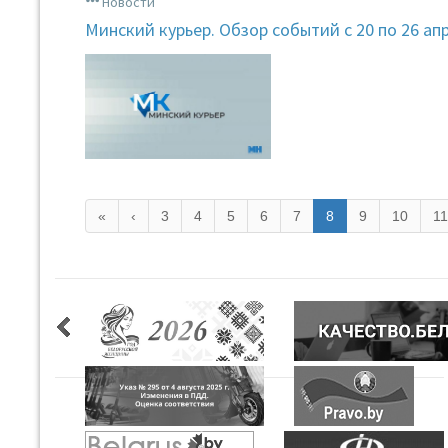
Новости
Минский курьер. Обзор событий с 20 по 26 ап
«
‹
3
4
5
6
7
8
9
10
11