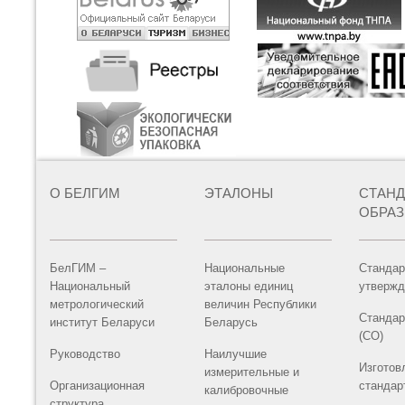
О БЕЛГИМ
ЭТАЛОНЫ
СТАН
ОБРА
БелГИМ –
Национальные
Стандар
Национальный
эталоны единиц
утвержд
метрологический
величин Республики
Стандар
институт Беларуси
Беларусь
(СО)
Руководство
Наилучшие
Изготов
измерительные и
Организационная
стандар
калибровочные
структура