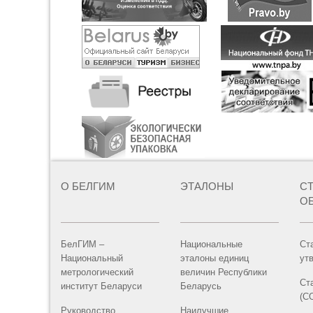
О БЕЛГИМ
ЭТАЛОНЫ
С
О
БелГИМ –
Национальные
Ст
Национальный
эталоны единиц
ут
метрологический
величин Республики
Ст
институт Беларуси
Беларусь
(С
Руководство
Наилучшие