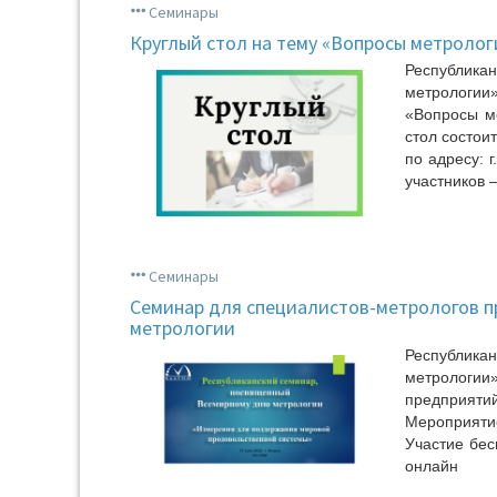
Семинары
Круглый стол на тему «Вопросы метролог
Республика
метрологии
«Вопросы ме
стол состоит
по адресу: г
участников –
Семинары
Семинар для специалистов-метрологов п
метрологии
Республика
метрологии
предприят
Мероприяти
Участие бе
онлайн