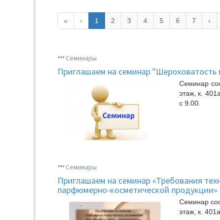
«
‹
1
2
3
4
5
6
7
›
Семинары
Приглашаем на семинар "Шероховатость 
Семинар сос
этаж, к. 401
с 9.00.
Семинары
Приглашаем на семинар «Требования тех
парфюмерно-косметической продукции» (
Семинар сос
этаж, к. 401