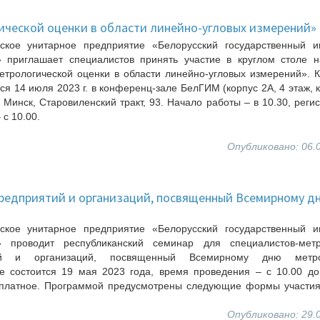
ической оценки в области линейно-угловых измерений»
нское унитарное предприятие «Белорусский государственный ин
» приглашает специалистов принять участие в круглом столе н
трологической оценки в области линейно-угловых измерений». 
ся 14 июля 2023 г. в конференц-зале БелГИМ (корпус 2А, 4 этаж, к
. Минск, Старовиленский тракт, 93. Начало работы – в 10.30, реги
 с 10.00.
Опубликовано: 06.
редприятий и организаций, посвященный Всемирному д
нское унитарное предприятие «Белорусский государственный ин
» проводит республиканский семинар для специалистов-метр
ий и организаций, посвященный Всемирному дню метро
е состоится 19 мая 2023 года, время проведения – с 10.00 до
сплатное. Программой предусмотрены следующие формы участия:
Опубликовано: 29.