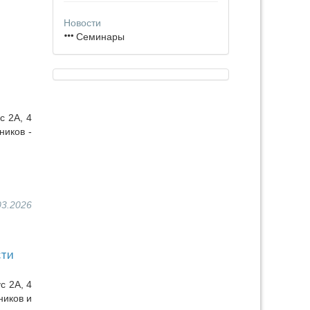
Новости
Семинары
с 2А, 4
ников -
03.2026
сти
с 2А, 4
ников и