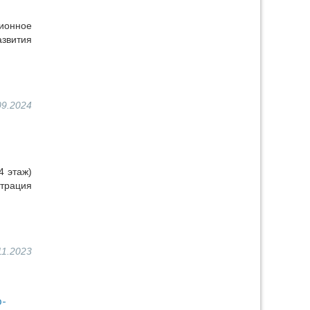
ионное
азвития
09.2024
4 этаж)
страция
11.2023
о-