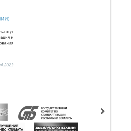
ИИИ)
ститут
зация и
ования
04.2023