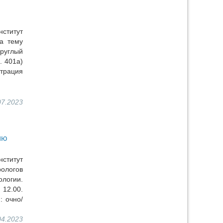
ститут
а тему
Круглый
. 401а)
страция
07.2023
ню
ститут
ологов
логии.
 12.00.
 очно/
04.2023