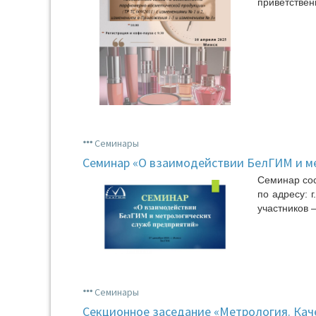
приветственн
Семинары
Семинар «О взаимодействии БелГИМ и м
Семинар сос
по адресу: г
участников –
Семинары
Секционное заседание «Метрология. Каче