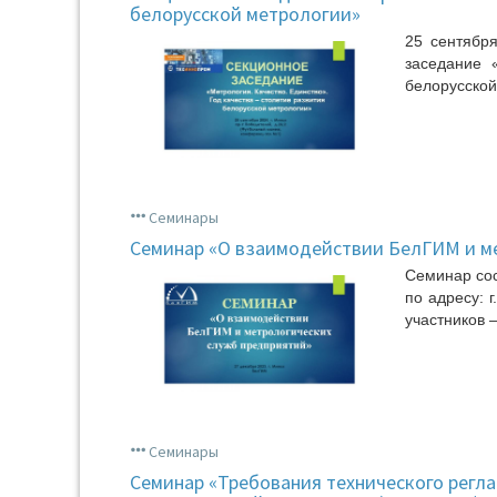
белорусской метрологии»
25 сентябр
заседание 
белорусской
Семинары
Семинар «О взаимодействии БелГИМ и м
Семинар сос
по адресу: г
участников –
Семинары
Семинар «Требования технического регл