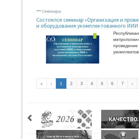
Семинары
Состоялся семинар «Организация и пров
и оборудования укомплектованного ИИИ 
Республика
метрологии»
проведение
укомплектов
«
‹
1
2
3
4
5
6
7
›