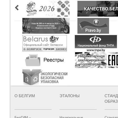
О БЕЛГИМ
ЭТАЛОНЫ
СТАН
ОБРА
БелГИМ –
Национальные
Стандар