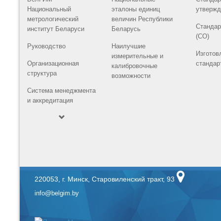
Национальный
эталоны единиц
утвержд
метрологический
величин Республики
Стандар
институт Беларуси
Беларусь
(СО)
Руководство
Наилучшие
Изготов
измерительные и
Организационная
стандар
калибровочные
структура
возможности
Система менеджмента
и аккредитация
220053, г. Минск, Старовиленский тракт, 93
info@belgim.by