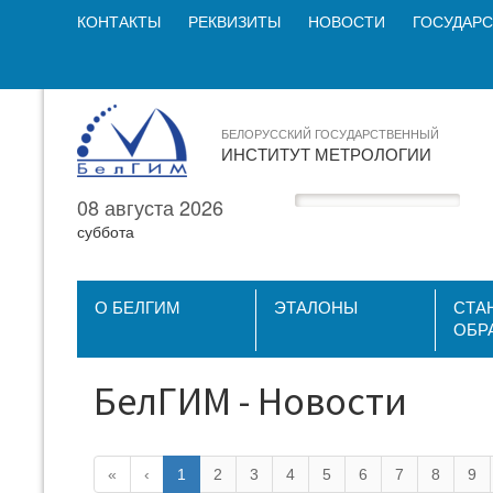
КОНТАКТЫ
РЕКВИЗИТЫ
НОВОСТИ
ГОСУДАРС
БЕЛОРУССКИЙ ГОСУДАРСТВЕННЫЙ
ИНСТИТУТ МЕТРОЛОГИИ
08 августа 2026
суббота
О БЕЛГИМ
ЭТАЛОНЫ
СТА
ОБР
БелГИМ - Новости
«
‹
1
2
3
4
5
6
7
8
9