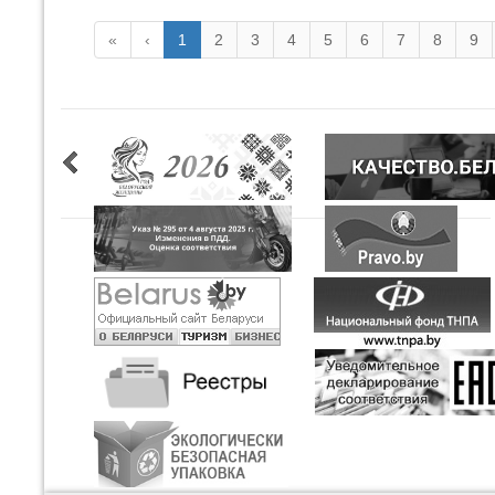
«
‹
1
2
3
4
5
6
7
8
9