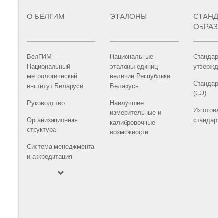
О БЕЛГИМ
ЭТАЛОНЫ
СТАН
ОБРА
БелГИМ –
Национальные
Стандар
Национальный
эталоны единиц
утвержд
метрологический
величин Республики
Стандар
институт Беларуси
Беларусь
(СО)
Руководство
Наилучшие
Изготов
измерительные и
Организационная
стандар
калибровочные
структура
возможности
Система менеджмента
и аккредитация