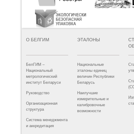
О БЕЛГИМ
ЭТАЛОНЫ
С
О
БелГИМ –
Национальные
Ст
Национальный
эталоны единиц
ут
метрологический
величин Республики
Ст
институт Беларуси
Беларусь
(С
Руководство
Наилучшие
Из
измерительные и
Организационная
ст
калибровочные
структура
возможности
Система менеджмента
и аккредитация