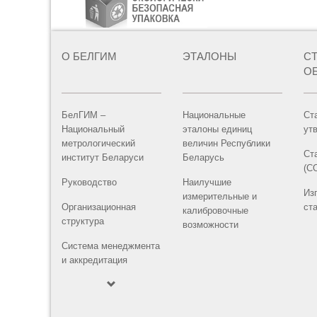
О БЕЛГИМ
ЭТАЛОНЫ
С
О
БелГИМ –
Национальные
Ст
Национальный
эталоны единиц
ут
метрологический
величин Республики
Ст
институт Беларуси
Беларусь
(С
Руководство
Наилучшие
Из
измерительные и
Организационная
ст
калибровочные
структура
возможности
Система менеджмента
и аккредитация