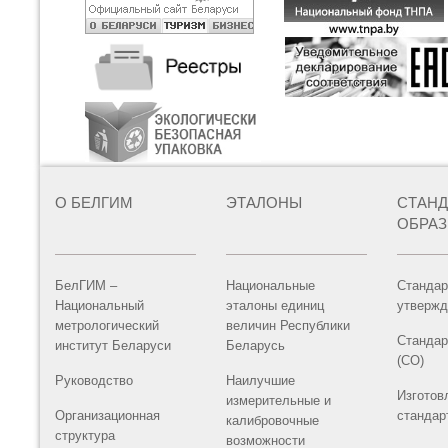
О БЕЛГИМ
ЭТАЛОНЫ
СТАН
ОБРА
БелГИМ –
Национальные
Стандар
Национальный
эталоны единиц
утвержд
метрологический
величин Республики
Стандар
институт Беларуси
Беларусь
(СО)
Руководство
Наилучшие
Изготов
измерительные и
Организационная
стандар
калибровочные
структура
возможности