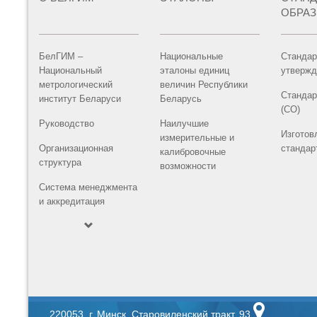
ОБРА
БелГИМ –
Национальные
Стандар
Национальный
эталоны единиц
утвержд
метрологический
величин Республики
Стандар
институт Беларуси
Беларусь
(СО)
Руководство
Наилучшие
Изготов
измерительные и
Организационная
стандар
калибровочные
структура
возможности
Система менеджмента
и аккредитация
220053, г. Минск, Старовиленский тракт, 93