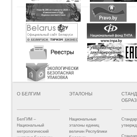
О БЕЛГИМ
ЭТАЛОНЫ
СТАН
ОБРА
БелГИМ –
Национальные
Стандар
Национальный
эталоны единиц
утвержд
метрологический
величин Республики
Стандар