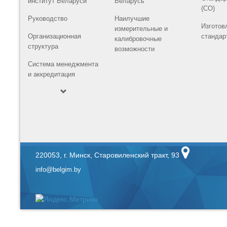
институт Беларуси
Беларусь
(СО)
Руководство
Наилучшие
Изготов
измерительные и
Организационная
стандар
калибровочные
структура
возможности
Система менеджмента
и аккредитация
220053, г. Минск, Старовиленский тракт, 93
info@belgim.by