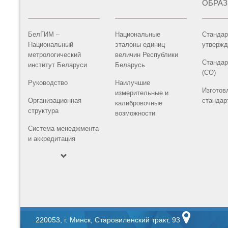
ОБРА
БелГИМ –
Национальные
Стандар
Национальный
эталоны единиц
утвержд
метрологический
величин Республики
Стандар
институт Беларуси
Беларусь
(СО)
Руководство
Наилучшие
Изготов
измерительные и
Организационная
стандар
калибровочные
структура
возможности
Система менеджмента
и аккредитация
220053, г. Минск, Старовиленский тракт, 93