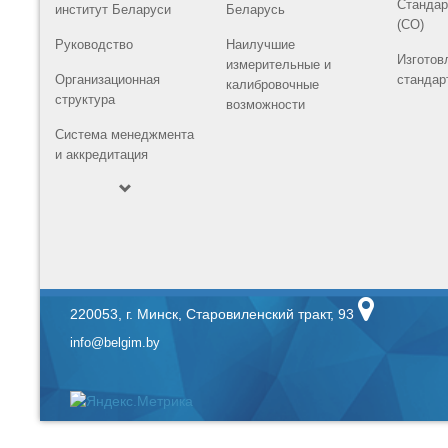
Стандар
институт Беларуси
Беларусь
(СО)
Руководство
Наилучшие
Изготов
измерительные и
Организационная
стандар
калибровочные
структура
возможности
Система менеджмента
и аккредитация
220053, г. Минск, Старовиленский тракт, 93
info@belgim.by