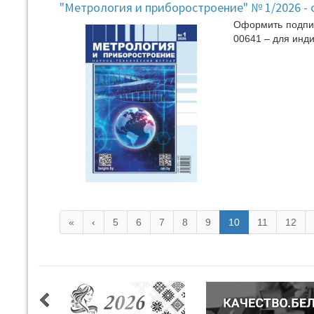
"Метрология и приборостроение" № 1/2026 - 
Оформить подпис
00641 – для инди
«
‹
5
6
7
8
9
10
11
12