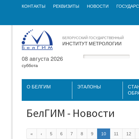
КОНТАКТЫ
РЕКВИЗИТЫ
НОВОСТИ
ГОСУДАРС
БЕЛОРУССКИЙ ГОСУДАРСТВЕННЫЙ
ИНСТИТУТ МЕТРОЛОГИИ
08 августа 2026
суббота
О БЕЛГИМ
ЭТАЛОНЫ
СТА
ОБР
БелГИМ - Новости
«
‹
5
6
7
8
9
10
11
12