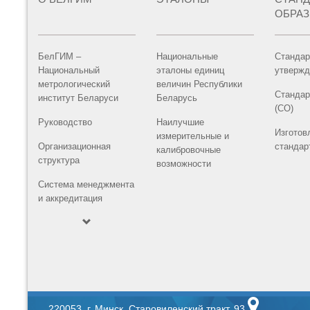
ОБРА
БелГИМ –
Национальные
Стандар
Национальный
эталоны единиц
утвержд
метрологический
величин Республики
Стандар
институт Беларуси
Беларусь
(СО)
Руководство
Наилучшие
Изготов
измерительные и
Организационная
стандар
калибровочные
структура
возможности
Система менеджмента
и аккредитация
220053, г. Минск, Старовиленский тракт, 93