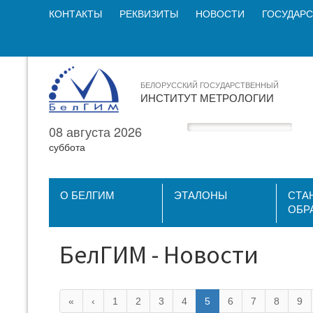
КОНТАКТЫ
РЕКВИЗИТЫ
НОВОСТИ
ГОСУДАРС
БЕЛОРУССКИЙ ГОСУДАРСТВЕННЫЙ
ИНСТИТУТ МЕТРОЛОГИИ
08 августа 2026
суббота
О БЕЛГИМ
ЭТАЛОНЫ
СТА
ОБР
БелГИМ - Новости
«
‹
1
2
3
4
5
6
7
8
9