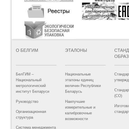
О БЕЛГИМ
ЭТАЛОНЫ
СТАН
ОБРА
БелГИМ –
Национальные
Стандар
Национальный
эталоны единиц
утвержд
метрологический
величин Республики
Стандар
институт Беларуси
Беларусь
(СО)
Руководство
Наилучшие
Изготов
измерительные и
Организационная
стандар
калибровочные
структура
возможности
Система менеджмента