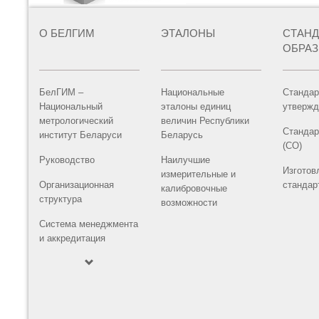
О БЕЛГИМ
ЭТАЛОНЫ
СТАН
ОБРА
БелГИМ –
Национальные
Стандар
Национальный
эталоны единиц
утвержд
метрологический
величин Республики
Стандар
институт Беларуси
Беларусь
(СО)
Руководство
Наилучшие
Изготов
измерительные и
Организационная
стандар
калибровочные
структура
возможности
Система менеджмента
и аккредитация