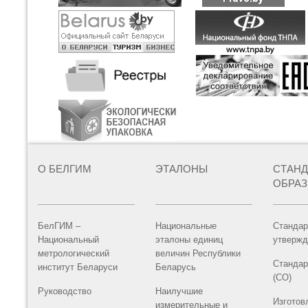
О БЕЛГИМ
ЭТАЛОНЫ
СТАН
ОБРА
БелГИМ –
Национальные
Стандар
Национальный
эталоны единиц
утвержд
метрологический
величин Республики
Стандар
институт Беларуси
Беларусь
(СО)
Руководство
Наилучшие
Изготов
измерительные и